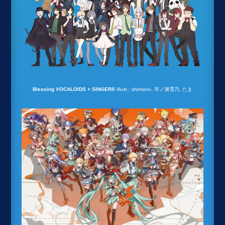
Blessing VOCALOIDS + SINGERS
Illust : shimano, 市ノ瀬雪乃, たま