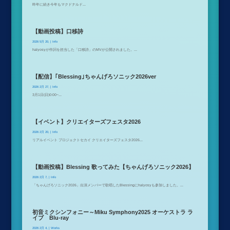
昨年に続き今年もマクドナルド...
【動画投稿】口移詩
2026 5月 20,
|
Info
halyosyが作詞を担当した「口移詩」のMVが公開されました。...
【配信】｢Blessing｣ちゃんげろソニック2026ver
2026 2月 27,
|
Info
3月1日(日)0:00~...
【イベント】クリエイターズフェスタ2026
2026 2月 20,
|
Info
リアルイベント プロジェクトセカイ クリエイターズフェスタ2026...
【動画投稿】Blessing 歌ってみた【ちゃんげろソニック2026】
2026 2月 7,
|
Info
「ちゃんげろソニック2026」出演メンバーで歌唱したBlessingにhalyosyも参加しました。...
初音ミクシンフォニー～Miku Symphony2025 オーケストラ ラ
イブ Blu-ray
2026 2月 4,
|
Works