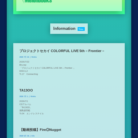
Information
New
プロジェクトセカイ COLORFUL LIVE 5th – Frontier –
2026 7月 22,
|
Works
2026/7/22
Blu-ray
「プロジェクトセカイ COLORFUL LIVE 5th – Frontier -」
DISC1,2
Tr.17 Connecting
TA13OO
2026 7月 1,
|
Works
2026/7/1
CDアルバム
「TA13OO」
浦島坂田船
Tr.04 エンドレステイル
【動画投稿】Fire◎Nugget
2026 5月 26,
|
Info