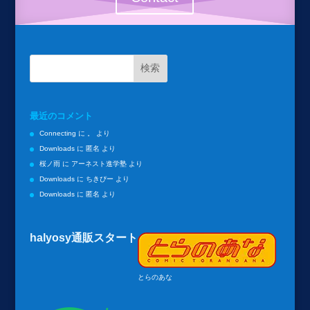
最近のコメント
Connecting
に
。
より
Downloads
に
匿名
より
桜ノ雨
に
アーネスト進学塾
より
Downloads
に
ちきぴー
より
Downloads
に
匿名
より
halyosy通販スタート
とらのあな