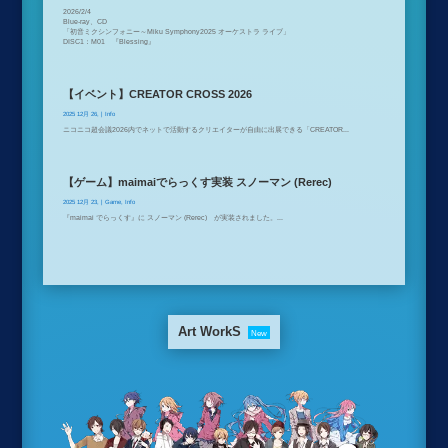
2026/2/4
Blue-ray、CD
「初音ミクシンフォニー～Miku Symphony2025 オーケストラ ライブ」
DISC1：M01 『Blessing』
【イベント】CREATOR CROSS 2026
2025 12月 26,
|
Info
ニコニコ超会議2026内でネットで活動するクリエイターが自由に出展できる「CREATOR...
【ゲーム】maimaiでらっくす実装 スノーマン (Rerec)
2025 12月 23,
|
Game
,
Info
『maimai でらっくす』に スノーマン (Rerec) が実装されました。...
Art WorkS
New