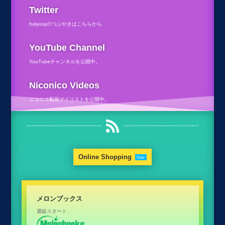
Twitter
halyosyのつぶやきはこちらから
YouTube Channel
YouTubeチャンネルを公開中。
Niconico Videos
ニコニコ動画マイリストを公開中。

Online Shopping
New
メロンブックス
A
通販スタート
好