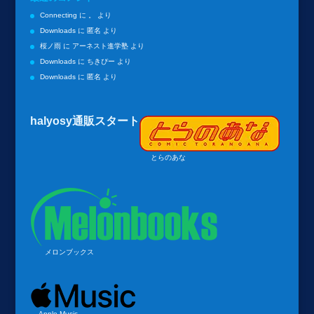
Connecting
に
。
より
Downloads
に
匿名
より
桜ノ雨
に
アーネスト進学塾
より
Downloads
に
ちきぴー
より
Downloads
に
匿名
より
halyosy通販スタート
とらのあな
メロンブックス
Apple Music