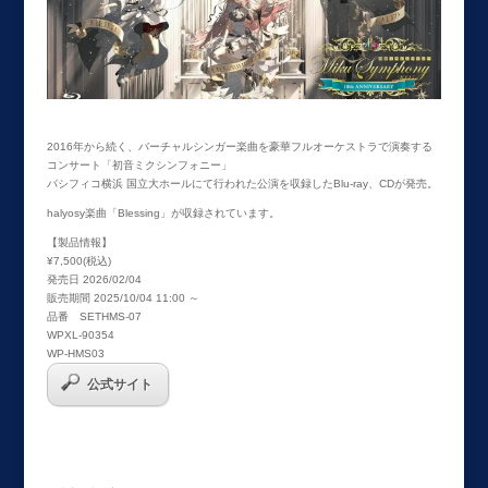
2016年から続く、バーチャルシンガー楽曲を豪華フルオーケストラで演奏する
コンサート「初音ミクシンフォニー」
パシフィコ横浜 国立大ホールにて行われた公演を収録したBlu-ray、CDが発売。
halyosy楽曲「Blessing」が収録されています。
【製品情報】
¥7,500(税込)
発売日 2026/02/04
販売期間 2025/10/04 11:00 ～
品番 SETHMS-07
WPXL-90354
WP-HMS03
公式サイト