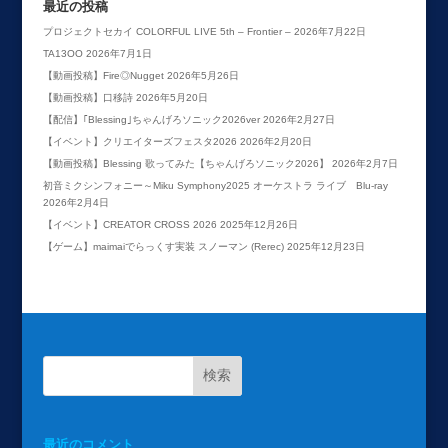
最近の投稿
プロジェクトセカイ COLORFUL LIVE 5th – Frontier –
2026年7月22日
TA13OO
2026年7月1日
【動画投稿】Fire◎Nugget
2026年5月26日
【動画投稿】口移詩
2026年5月20日
【配信】｢Blessing｣ちゃんげろソニック2026ver
2026年2月27日
【イベント】クリエイターズフェスタ2026
2026年2月20日
【動画投稿】Blessing 歌ってみた【ちゃんげろソニック2026】
2026年2月7日
初音ミクシンフォニー～Miku Symphony2025 オーケストラ ライブ Blu-ray
2026年2月4日
【イベント】CREATOR CROSS 2026
2025年12月26日
【ゲーム】maimaiでらっくす実装 スノーマン (Rerec)
2025年12月23日
最近のコメント