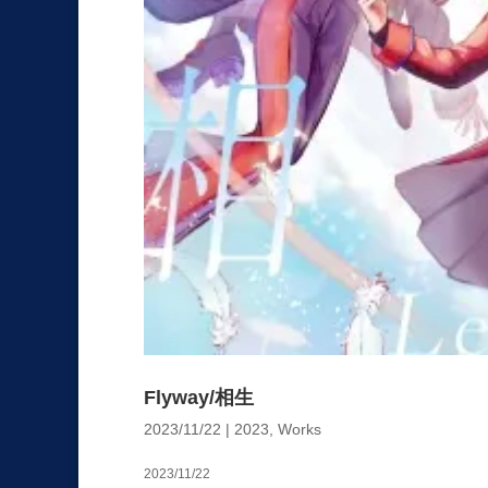
Flyway/相生
2023/11/22
|
2023
,
Works
2023/11/22