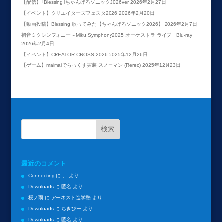
【配信】｢Blessing｣ちゃんげろソニック2026ver
2026年2月27日
【イベント】クリエイターズフェスタ2026
2026年2月20日
【動画投稿】Blessing 歌ってみた【ちゃんげろソニック2026】
2026年2月7日
初音ミクシンフォニー～Miku Symphony2025 オーケストラ ライブ Blu-ray
2026年2月4日
【イベント】CREATOR CROSS 2026
2025年12月26日
【ゲーム】maimaiでらっくす実装 スノーマン (Rerec)
2025年12月23日
最近のコメント
Connecting
に
。
より
Downloads
に
匿名
より
桜ノ雨
に
アーネスト進学塾
より
Downloads
に
ちきぴー
より
Downloads
に
匿名
より