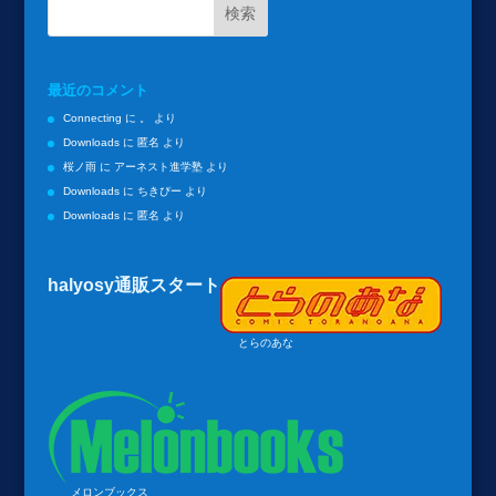
最近のコメント
Connecting
に
。
より
Downloads
に
匿名
より
桜ノ雨
に
アーネスト進学塾
より
Downloads
に
ちきぴー
より
Downloads
に
匿名
より
halyosy通販スタート
とらのあな
メロンブックス