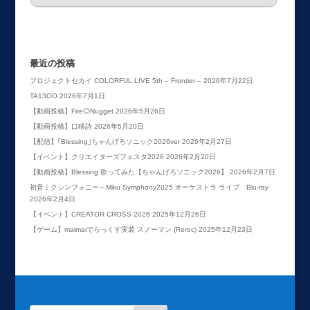
最近の投稿
プロジェクトセカイ COLORFUL LIVE 5th – Frontier –
2026年7月22日
TA13OO
2026年7月1日
【動画投稿】Fire◎Nugget
2026年5月26日
【動画投稿】口移詩
2026年5月20日
【配信】｢Blessing｣ちゃんげろソニック2026ver
2026年2月27日
【イベント】クリエイターズフェスタ2026
2026年2月20日
【動画投稿】Blessing 歌ってみた【ちゃんげろソニック2026】
2026年2月7日
初音ミクシンフォニー～Miku Symphony2025 オーケストラ ライブ Blu-ray
2026年2月4日
【イベント】CREATOR CROSS 2026
2025年12月26日
【ゲーム】maimaiでらっくす実装 スノーマン (Rerec)
2025年12月23日