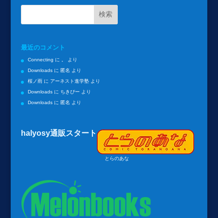
最近のコメント
Connecting
に
。
より
Downloads
に
匿名
より
桜ノ雨
に
アーネスト進学塾
より
Downloads
に
ちきぴー
より
Downloads
に
匿名
より
halyosy通販スタート
とらのあな