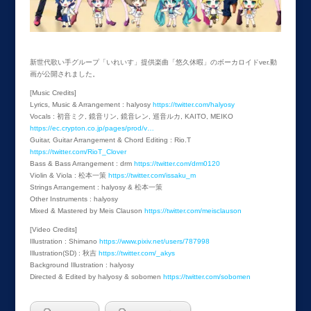
新世代歌い手グループ「いれいす」提供楽曲「悠久休暇」のボーカロイドver.動
画が公開されました。
[Music Credits]
Lyrics, Music & Arrangement : halyosy
https://twitter.com/halyosy
Vocals : 初音ミク, 鏡音リン, 鏡音レン, 巡音ルカ, KAITO, MEIKO
https://ec.crypton.co.jp/pages/prod/v…
Guitar, Guitar Arrangement & Chord Editing : Rio.T
https://twitter.com/RioT_Clover
Bass & Bass Arrangement : drm
https://twitter.com/drm0120
Violin & Viola : 松本一策
https://twitter.com/issaku_m
Strings Arrangement : halyosy & 松本一策
Other Instruments : halyosy
Mixed & Mastered by Meis Clauson
https://twitter.com/meisclauson
[Video Credits]
Illustration : Shimano
https://www.pixiv.net/users/787998
Illustration(SD) : 秋吉
https://twitter.com/_akys
Background Illustration : halyosy
Directed & Edited by halyosy & sobomen
https://twitter.com/sobomen