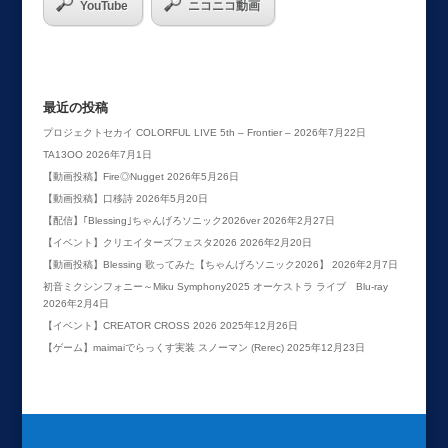
YouTube
ニコニコ動画
最近の投稿
プロジェクトセカイ COLORFUL LIVE 5th – Frontier –
2026年7月22日
TA13OO
2026年7月1日
【動画投稿】Fire◎Nugget
2026年5月26日
【動画投稿】口移詩
2026年5月20日
【配信】｢Blessing｣ちゃんげろソニック2026ver
2026年2月27日
【イベント】クリエイターズフェスタ2026
2026年2月20日
【動画投稿】Blessing 歌ってみた【ちゃんげろソニック2026】
2026年2月7日
初音ミクシンフォニー～Miku Symphony2025 オーケストラ ライブ Blu-ray
2026年2月4日
【イベント】CREATOR CROSS 2026
2025年12月26日
【ゲーム】maimaiでらっくす実装 スノーマン (Rerec)
2025年12月23日