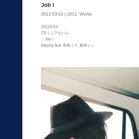
Job I
2012/10/10
|
2012
,
Works
2012/2/14
CDミニアルバム
「Job I」
halyosy feat. 初音ミク, 鏡音レン