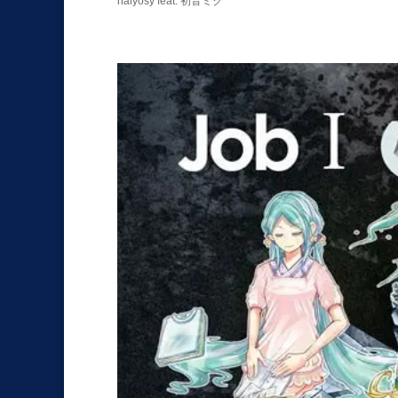
halyosy feat. 初音ミク