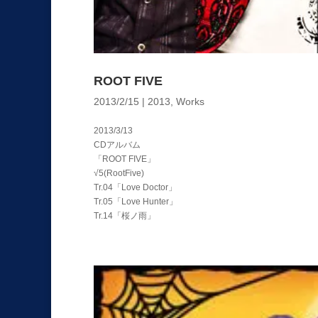
ROOT FIVE
2013/2/15
|
2013
,
Works
2013/3/13
CDアルバム
「ROOT FIVE」
√5(RootFive)
Tr.04「Love Doctor」
Tr.05「Love Hunter」
Tr.14「桜ノ雨」