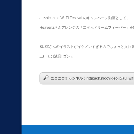
au×niconico Wi-Fi Festival のキャンペーン動画として、
Heavenzさんアレンジの「二次元ドリームフィーバー」
BUZZさんのイラストがイケメンすぎるのでちょっと入れ
三(・Ω∑[液晶] ゴンッ
ニコニコチャンネル：http://ch.nicovideo.jp/au_wifi_