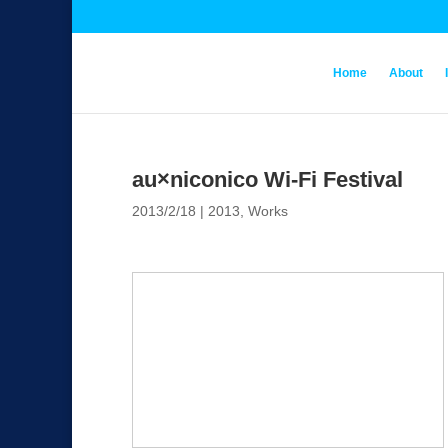
Home
About
au×niconico Wi-Fi Festival
2013/2/18
|
2013
,
Works