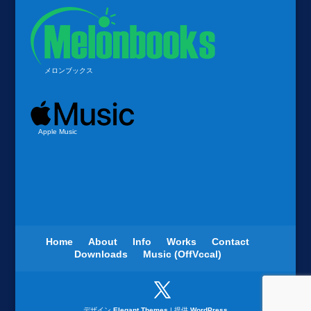
メロンブックス
Apple Music
Home
About
Info
Works
Contact
Downloads
Music (OffVccal)
デザイン
Elegant Themes
| 提供
WordPress