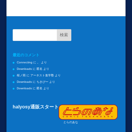
最近のコメント
Connecting
に
。
より
Downloads
に
匿名
より
桜ノ雨
に
アーネスト進学塾
より
Downloads
に
ちきぴー
より
Downloads
に
匿名
より
halyosy通販スタート
とらのあな