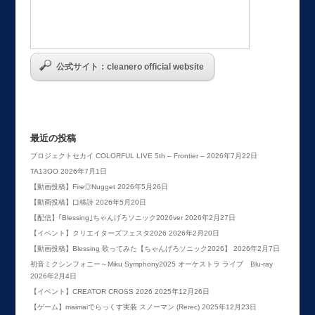
公式サイト：cleanero official website
最近の投稿
プロジェクトセカイ COLORFUL LIVE 5th – Frontier –
2026年7月22日
TA13OO
2026年7月1日
【動画投稿】Fire◎Nugget
2026年5月26日
【動画投稿】口移詩
2026年5月20日
【配信】｢Blessing｣ちゃんげろソニック2026ver
2026年2月27日
【イベント】クリエイターズフェスタ2026
2026年2月20日
【動画投稿】Blessing 歌ってみた【ちゃんげろソニック2026】
2026年2月7日
初音ミクシンフォニー～Miku Symphony2025 オーケストラ ライブ Blu-ray
2026年2月4日
【イベント】CREATOR CROSS 2026
2025年12月26日
【ゲーム】maimaiでらっくす実装 スノーマン (Rerec)
2025年12月23日