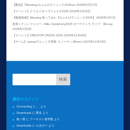
【配信】｢Blessing｣ちゃんげろソニック2026ver
2026年2月27日
【イベント】クリエイターズフェスタ2026
2026年2月20日
【動画投稿】Blessing 歌ってみた【ちゃんげろソニック2026】
2026年2月7日
初音ミクシンフォニー～Miku Symphony2025 オーケストラ ライブ Blu-ray
2026年2月4日
【イベント】CREATOR CROSS 2026
2025年12月26日
【ゲーム】maimaiでらっくす実装 スノーマン (Rerec)
2025年12月23日
最近のコメント
Connecting
に
。
より
Downloads
に
匿名
より
桜ノ雨
に
アーネスト進学塾
より
Downloads
に
ちきぴー
より