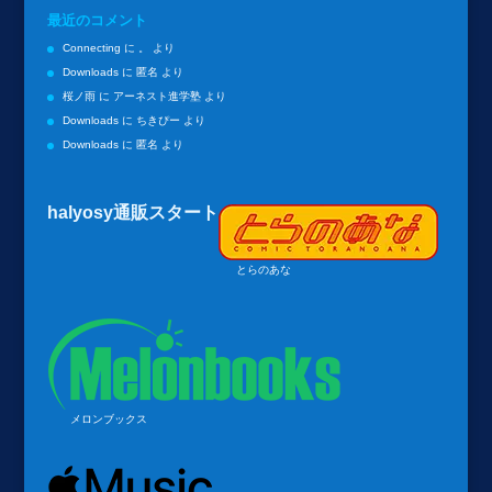
最近のコメント
Connecting
に
。
より
Downloads
に
匿名
より
桜ノ雨
に
アーネスト進学塾
より
Downloads
に
ちきぴー
より
Downloads
に
匿名
より
halyosy通販スタート
とらのあな
メロンブックス