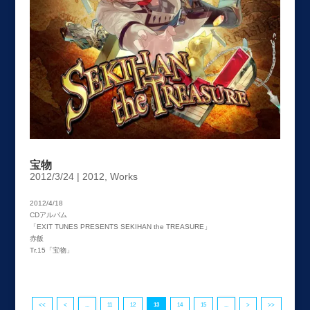
宝物
2012/3/24
|
2012
,
Works
2012/4/18
CDアルバム
「EXIT TUNES PRESENTS SEKIHAN the TREASURE」
赤飯
Tr.15「宝物」
<<
<
...
11
12
13
14
15
...
>
>>