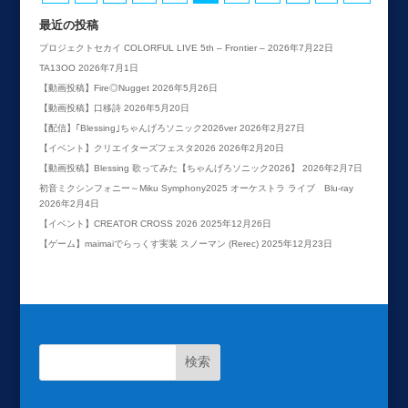
最近の投稿
プロジェクトセカイ COLORFUL LIVE 5th – Frontier –
2026年7月22日
TA13OO
2026年7月1日
【動画投稿】Fire◎Nugget
2026年5月26日
【動画投稿】口移詩
2026年5月20日
【配信】｢Blessing｣ちゃんげろソニック2026ver
2026年2月27日
【イベント】クリエイターズフェスタ2026
2026年2月20日
【動画投稿】Blessing 歌ってみた【ちゃんげろソニック2026】
2026年2月7日
初音ミクシンフォニー～Miku Symphony2025 オーケストラ ライブ Blu-ray
2026年2月4日
【イベント】CREATOR CROSS 2026
2025年12月26日
【ゲーム】maimaiでらっくす実装 スノーマン (Rerec)
2025年12月23日