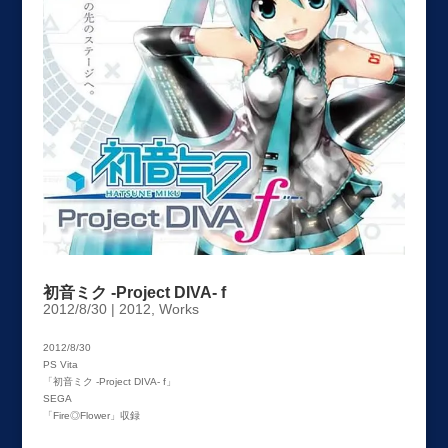
初音ミク -Project DIVA- f
2012/8/30
|
2012
,
Works
2012/8/30
PS Vita
「初音ミク -Project DIVA- f」
SEGA
「Fire◎Flower」収録