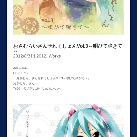
おさむらいさんせれくしょんVol.3～唄ひて弾きて
～
2012/8/31
|
2012
,
Works
2012/8/31
CDアルバム
「おさむらいさんせれくしょんVol.3～唄ひて弾きて～」
おさむらいさん
Tr.06「天ノ弱 / 164 feat. halyosy」