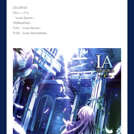
2012/8/15
CDシングル
「Love Doctor」
√5(RootFive)
Tr.01「Love Doctor」
Tr.03「Love Doctor(inst)」