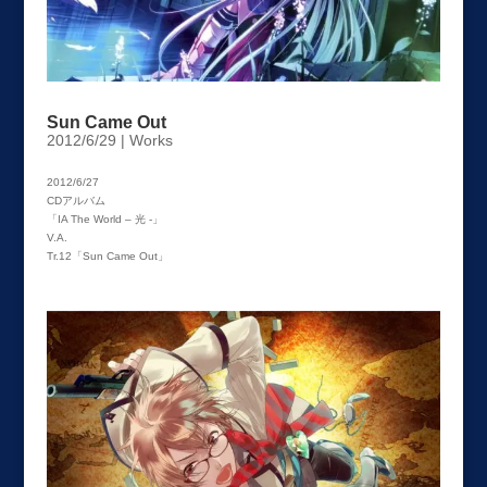
Sun Came Out
2012/6/29
|
Works
2012/6/27
CDアルバム
「IA The World – 光 -」
V.A.
Tr.12「Sun Came Out」