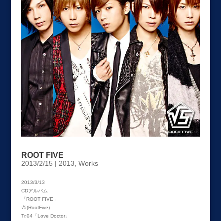
ROOT FIVE
2013/2/15
|
2013
,
Works
2013/3/13
CDアルバム
「ROOT FIVE」
√5(RootFive)
Tr.04「Love Doctor」