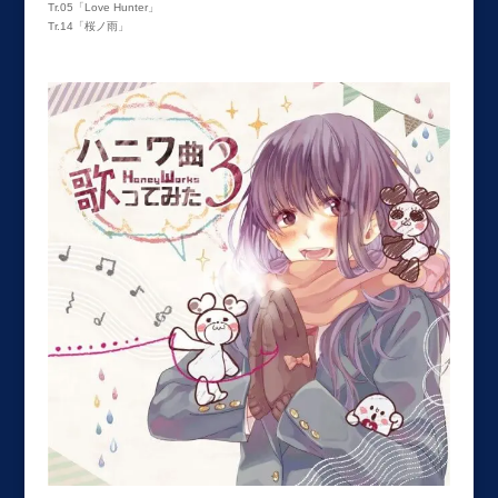
Tr.05「Love Hunter」
Tr.14「桜ノ雨」