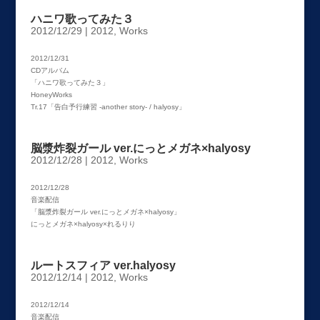
ハニワ歌ってみた３
2012/12/29
|
2012
,
Works
2012/12/31
CDアルバム
「ハニワ歌ってみた３」
HoneyWorks
Tr.17「告白予行練習 -another story- / halyosy」
脳漿炸裂ガール ver.にっとメガネ×halyosy
2012/12/28
|
2012
,
Works
2012/12/28
音楽配信
「脳漿炸裂ガール ver.にっとメガネ×halyosy」
にっとメガネ×halyosy×れるりり
ルートスフィア ver.halyosy
2012/12/14
|
2012
,
Works
2012/12/14
音楽配信