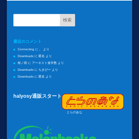
最近のコメント
Connecting
に
。
より
Downloads
に
匿名
より
桜ノ雨
に
アーネスト進学塾
より
Downloads
に
ちきぴー
より
Downloads
に
匿名
より
halyosy通販スタート
とらのあな