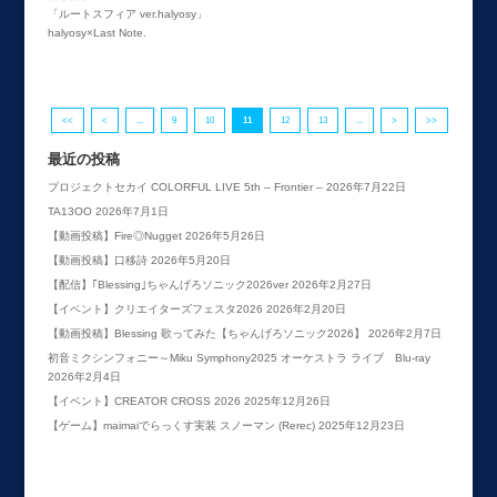
「ルートスフィア ver.halyosy」
halyosy×Last Note.
<<
<
...
9
10
11
12
13
...
>
>>
最近の投稿
プロジェクトセカイ COLORFUL LIVE 5th – Frontier –
2026年7月22日
TA13OO
2026年7月1日
【動画投稿】Fire◎Nugget
2026年5月26日
【動画投稿】口移詩
2026年5月20日
【配信】｢Blessing｣ちゃんげろソニック2026ver
2026年2月27日
【イベント】クリエイターズフェスタ2026
2026年2月20日
【動画投稿】Blessing 歌ってみた【ちゃんげろソニック2026】
2026年2月7日
初音ミクシンフォニー～Miku Symphony2025 オーケストラ ライブ Blu-ray
2026年2月4日
【イベント】CREATOR CROSS 2026
2025年12月26日
【ゲーム】maimaiでらっくす実装 スノーマン (Rerec)
2025年12月23日