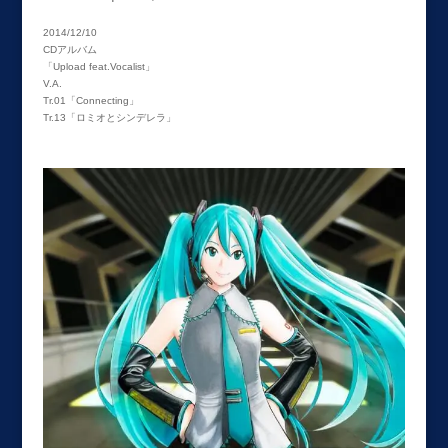
2014/12/10
CDアルバム
「Upload feat.Vocalist」
V.A.
Tr.01「Connecting」
Tr.13「ロミオとシンデレラ」