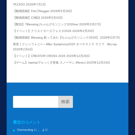
TA13OO
2026年7月1日
【動画投稿】Fire◎Nugget
2026年5月26日
【動画投稿】口移詩
2026年5月20日
【配信】｢Blessing｣ちゃんげろソニック2026ver
2026年2月27日
【イベント】クリエイターズフェスタ2026
2026年2月20日
【動画投稿】Blessing 歌ってみた【ちゃんげろソニック2026】
2026年2月7日
初音ミクシンフォニー～Miku Symphony2025 オーケストラ ライブ Blu-ray
2026年2月4日
【イベント】CREATOR CROSS 2026
2025年12月26日
【ゲーム】maimaiでらっくす実装 スノーマン (Rerec)
2025年12月23日
最近のコメント
Connecting
に
。
より