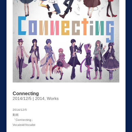
Connecting
2014/12/5
|
2014
,
Works
2014/12/5
動画
「Connecting」
Vocaloid/Vocalist