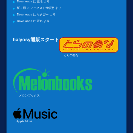
Downloads
に
匿名
より
桜ノ雨
に
アーネスト進学塾
より
Downloads
に
ちきぴー
より
Downloads
に
匿名
より
halyosy通販スタート
とらのあな
メロンブックス
Apple Music