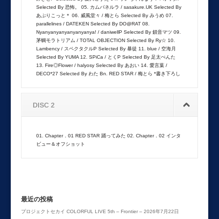
Selected By 恐怖。 05. カムパネルラ / sasakure.UK Selected By
あぷりこっと＊ 06. 威風堂々 / 梅とら Selected By みうめ 07.
parallelines / DATEKEN Selected By DO@RAT 08.
Nyanyanyanyanyanyanya! / daniwellP Selected By 鎖音マツ 09.
茅蜩モラトリアム / TOTAL OBJECTION Selected By Ry☆ 10.
Lambency / スペクタクルP Selected By 暴徒 11. blue / 空海月
Selected By YUMA 12. SPiCa / とくP Selected By 足太ぺんた
13. Fire◎Flower / halyosy Selected By あおい 14. 愛言葉 /
DECO*27 Selected By わた Bn. RED STAR / 梅とら *書き下ろし
DISC 2
01. Chapter．01 RED STAR 踊ってみた 02. Chapter．02 インタ
ビュー＆オフショット
最近の投稿
プロジェクトセカイ COLORFUL LIVE 5th – Frontier –
2026年7月22日