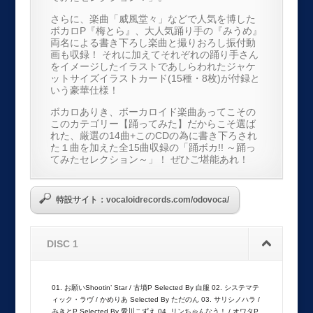
さらに、楽曲「威風堂々」などで人気を博した
ボカロP『梅とら』、大人気踊り手の『みうめ』
両名による書き下ろし楽曲と撮りおろし振付動
画も収録！ それに加えてそれぞれの踊り手さん
をイメージしたイラストであしらわれたジャケ
ットサイズイラストカード(15種・8枚)が付録と
いう豪華仕様！
ボカロありき、ボーカロイド楽曲あってこその
このカテゴリー【踊ってみた】だからこそ選ば
れた、厳選の14曲+このCDの為に書き下ろされ
た１曲を加えた全15曲収録の「踊ボカ!! ～踊っ
てみたセレクション～」！ ぜひご堪能あれ！
特設サイト：vocaloidrecords.com/odovoca/
DISC 1
01. お願いShootin’ Star / 古墳P Selected By 白服 02. システマテ
ィック・ラヴ / かめりあ Selected By ただのん 03. サリシノハラ /
みきとP Selected By 愛川こずえ 04. リンちゃんなう！ / オワタP