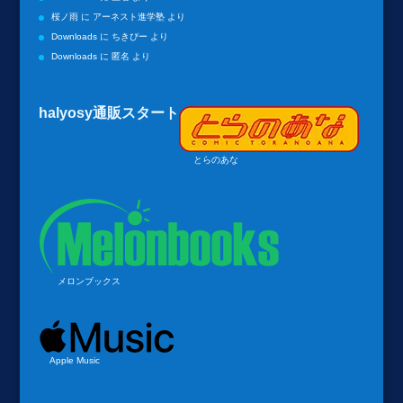
桜ノ雨
に
アーネスト進学塾
より
Downloads
に
ちきぴー
より
Downloads
に
匿名
より
halyosy通販スタート
とらのあな
メロンブックス
Apple Music