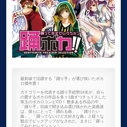
最前線で活躍する『踊り手』が選び抜いたボカ
ロ傑作選！
カテゴリーを代表する踊り手総勢14名が、自ら
の愛するボカロ作品を各々1曲ずつチョイスした
珠玉のボカロコンピCD！ 数多ある作品の中、
「踊り手」目線で聞き込み選び抜かれた楽曲達
は、彼らにとって「踊れる曲」、「踊りたい
曲」、「踊ってないけど大好きな曲」と様々な
観点でピックアップがなされた、まさに「躍っ
てみたセレクション！」。