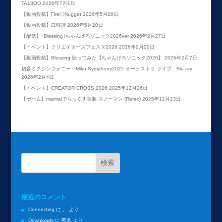
TA13OO
2026年7月1日
【動画投稿】Fire◎Nugget
2026年5月26日
【動画投稿】口移詩
2026年5月20日
【配信】｢Blessing｣ちゃんげろソニック2026ver
2026年2月27日
【イベント】クリエイターズフェスタ2026
2026年2月20日
【動画投稿】Blessing 歌ってみた【ちゃんげろソニック2026】
2026年2月7日
初音ミクシンフォニー～Miku Symphony2025 オーケストラ ライブ Blu-ray
2026年2月4日
【イベント】CREATOR CROSS 2026
2025年12月26日
【ゲーム】maimaiでらっくす実装 スノーマン (Rerec)
2025年12月23日
最近のコメント
Connecting
に
。
より
Downloads
に
匿名
より