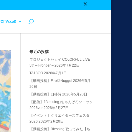
(OffVccal)
最近の投稿
プロジェクトセカイ COLORFUL LIVE
5th – Frontier –
2026年7月22日
TA13OO
2026年7月1日
【動画投稿】Fire◎Nugget
2026年5月
26日
【動画投稿】口移詩
2026年5月20日
【配信】｢Blessing｣ちゃんげろソニック
2026ver
2026年2月27日
【イベント】クリエイターズフェスタ
2026
2026年2月20日
【動画投稿】Blessing 歌ってみた【ち