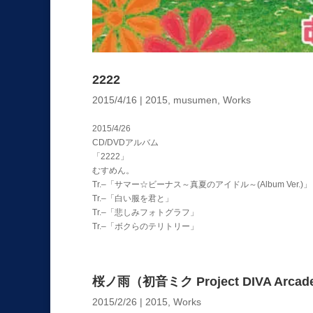
2222
2015/4/16
|
2015
,
musumen
,
Works
2015/4/26
CD/DVDアルバム
「2222」
むすめん。
Tr.–「サマー☆ビーナス～真夏のアイドル～(Album Ver.)」
Tr.–「白い服を君と」
Tr.–「悲しみフォトグラフ」
Tr.–「ボクらのテリトリー」
桜ノ雨（初音ミク Project DIVA Arcad
2015/2/26
|
2015
,
Works