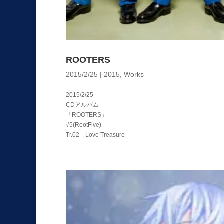
ROOTERS
2015/2/25
|
2015
,
Works
2015/2/25
CDアルバム
「ROOTERS」
√5(RootFive)
Tr.02「Love Treasure」