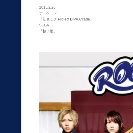
2015/2/26
アーケード
「初音ミク Project DIVA Arcade」
SEGA
「桜ノ雨」