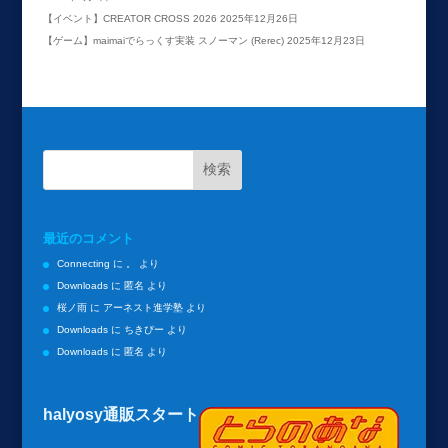
【イベント】CREATOR CROSS 2026
2025年12月26日
【ゲーム】maimaiでらっくす実装 スノーマン (Rerec)
2025年12月23日
最近のコメント
Connecting
に
。
より
Downloads
に
匿名
より
桜ノ雨
に
アーネスト進学塾
より
Downloads
に
ちきぴー
より
Downloads
に
匿名
より
halyosy通販スタート