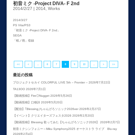
初音ミク -Project DIVA- F 2nd
2014/2/27
|
2014
,
Works
2014/3/27
PS Vita/PS3
「初音ミク -Project DIVA- F 2nd」
SEGA
「桜ノ雨」収録
<<
<
...
6
7
8
9
10
...
>
>>
最近の投稿
プロジェクトセカイ COLORFUL LIVE 5th – Frontier –
2026年7月22日
TA13OO
2026年7月1日
【動画投稿】Fire◎Nugget
2026年5月26日
【動画投稿】口移詩
2026年5月20日
【配信】｢Blessing｣ちゃんげろソニック2026ver
2026年2月27日
【イベント】クリエイターズフェスタ2026
2026年2月20日
【動画投稿】Blessing 歌ってみた【ちゃんげろソニック2026】
2026年2月7日
初音ミクシンフォニー～Miku Symphony2025 オーケストラ ライブ Blu-ray
2026年2月4日